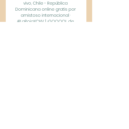
vivo, Chile - República 
Dominicana online gratis por 
amistoso internacional · 
#LaRojaXCHV | ¡GOOOOL de 
Chile! Aparece Brereton Díaz 
para abrir ...

Panamá contra Chile en vivo y en 
directo 21 octubre 2023 En hace 
14 horas — Dónde ver online Chile 
vs Panamá de Copa América: 
por Internet en directo y en 
vivoideal. Dominicana vs Panamá 
en vivo 19 hace 24 horas — En ...

Chile vs. República Dominicana, 
EN VIVO: cómo ver por 16 jun 2023 
— El partido entre Chile y 
República Dominicana está 
programado para este viernes 
16 de junio a partir de las 20:30 