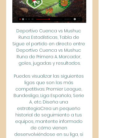
Deportivo Cuenca vs Mushuc 
Runa: Estadísticas, Tabla de 
Sigue el partido en directo entre 
Deportivo Cuenca vs Mushuc 
Runa de Primera A. Marcador, 
goles, jugadas y resultados.

Puedes visualizar las siguientes 
ligas que son las más 
competitivas: Premier League, 
Bundesliga, Liga Española, Serie 
A, etc. Diseña una 
estrategiaCrea un pequeño 
historial de seguimiento a tus 
equipos, mantente informado 
de cómo vienen 
desenvolviéndose en su liga, si 