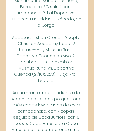
Monumental Banco Pichincha, 
Barcelona SC sufrió para 
imponerse 2-1 al Deportivo 
Cuenca. Publicidad. El sábado, en 
el Jorge ...

Apopkachristian Group - Apopka 
Christian Academy hace 12 
horas — Hoy Mushuc Runa 
Deportivo Cuenca en vivo 21 
octubre 2023 Transmisión 
Mushuc Runa Vs. Deportivo 
Cuenca (21/10/2023) - Liga Pro - 
Estadio ...

Actualmente Independiente de 
Argentina es el equipo que tiene 
más copas levantadas de este 
campeonato, con 7 copas, 
seguido de Boca Juniors, con 6 
copas. Copa AméricaLa Copa 
América es la competencia más 