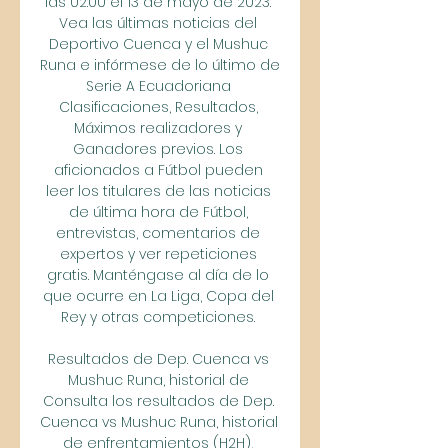
las 02:00 el 13 de mayo de 2023. 
Vea las últimas noticias del 
Deportivo Cuenca y el Mushuc 
Runa e infórmese de lo último de 
Serie A Ecuadoriana 
Clasificaciones, Resultados, 
Máximos realizadores y 
Ganadores previos. Los 
aficionados a Fútbol pueden 
leer los titulares de las noticias 
de última hora de Fútbol, 
entrevistas, comentarios de 
expertos y ver repeticiones 
gratis. Manténgase al día de lo 
que ocurre en La Liga, Copa del 
Rey y otras competiciones. 

Resultados de Dep. Cuenca vs 
Mushuc Runa, historial de 
Consulta los resultados de Dep. 
Cuenca vs Mushuc Runa, historial 
de enfrentamientos (H2H), 