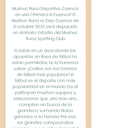
Mushuc Runa Deportivo Cuenca 
en vivo | Primera A Cuenca? El 
Mushuc Runa vs Dep. Cuenca de 
21 octubre 2023 será disputado 
en Ambato, Estadio del Mushuc 
Runa Sporting Club.

Si estás en un área donde las 
apuestas en línea de fútbol no 
están permitidas, te lo haremos 
saber. ¿Cuáles son los torneos 
de fútbol más populares? El 
fútbol es el deporte con más 
popularidad en el mundo. De él 
participan muchos equipos y 
selecciones que, año tras año, 
compiten en busca de la 
grandeza, sumando títulos 
ganados a su historia. Por eso, 
los grandes campeonatos 