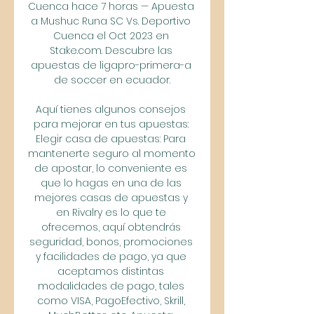
Cuenca hace 7 horas — Apuesta 
a Mushuc Runa SC Vs. Deportivo 
Cuenca el Oct 2023 en 
Stake.com. Descubre las 
apuestas de ligapro-primera-a 
de soccer en ecuador.

Aquí tienes algunos consejos 
para mejorar en tus apuestas: 
Elegir casa de apuestas: Para 
mantenerte seguro al momento 
de apostar, lo conveniente es 
que lo hagas en una de las 
mejores casas de apuestas y 
en Rivalry es lo que te 
ofrecemos, aquí obtendrás 
seguridad, bonos, promociones 
y facilidades de pago, ya que 
aceptamos distintas 
modalidades de pago, tales 
como VISA, PagoEfectivo, Skrill, 