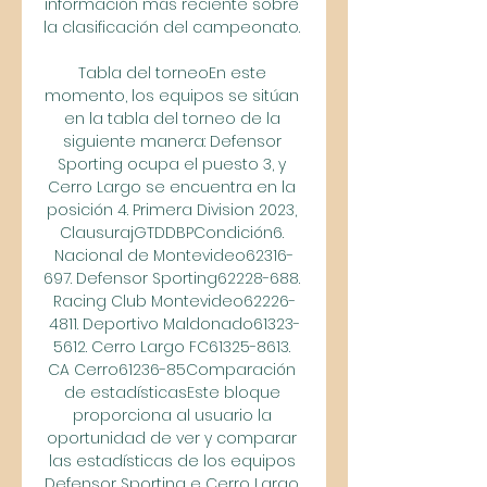
información más reciente sobre 
la clasificación del campeonato. 

Tabla del torneoEn este 
momento, los equipos se sitúan 
en la tabla del torneo de la 
siguiente manera: Defensor 
Sporting ocupa el puesto 3, y 
Cerro Largo se encuentra en la 
posición 4. Primera Division 2023, 
ClausurajGTDDBPCondición6. 
Nacional de Montevideo62316-
697. Defensor Sporting62228-688. 
Racing Club Montevideo62226-
4811. Deportivo Maldonado61323-
5612. Cerro Largo FC61325-8613. 
CA Cerro61236-85Comparación 
de estadísticasEste bloque 
proporciona al usuario la 
oportunidad de ver y comparar 
las estadísticas de los equipos 
Defensor Sporting e Cerro Largo 