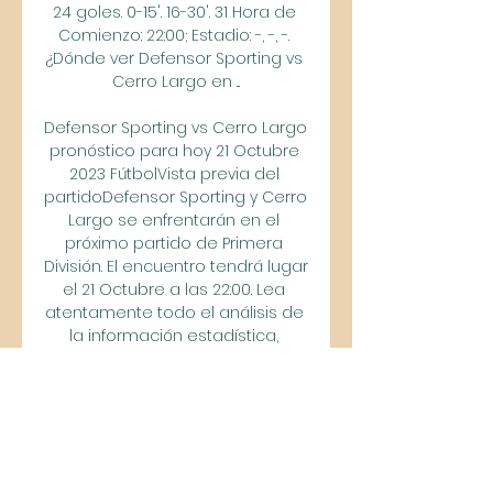
24 goles. 0-15'. 16-30'. 31 Hora de 
Comienzo: 22:00; Estadio: -, -, -. 
¿Dónde ver Defensor Sporting vs 
Cerro Largo en ...

Defensor Sporting vs Cerro Largo 
pronóstico para hoy 21 Octubre 
2023 FútbolVista previa del 
partidoDefensor Sporting y Cerro 
Largo se enfrentarán en el 
próximo partido de Primera 
División. El encuentro tendrá lugar 
el 21 Octubre a las 22:00. Lea 
atentamente todo el análisis de 
la información estadística, 
gracias a la cual hemos 
preparado la apuesta más 
prometedora para este partido, 
que consideramos "Total goles 
menos(2. 5)". Encuentros 
presenciales y resultados 