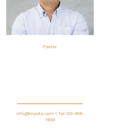
Pastor
Sebastián Vigo
Soy un párrafo. Haga clic aquí
para agregar
tu propio texto y edítame.
Deja que tus usuarios te
conozcan.
info@mysite.com
| Tel:
123-456-
7890