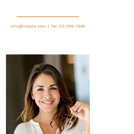
Deja que tus usuarios te
conozcan.
info@mysite.com
| Tel:
123-456-7890