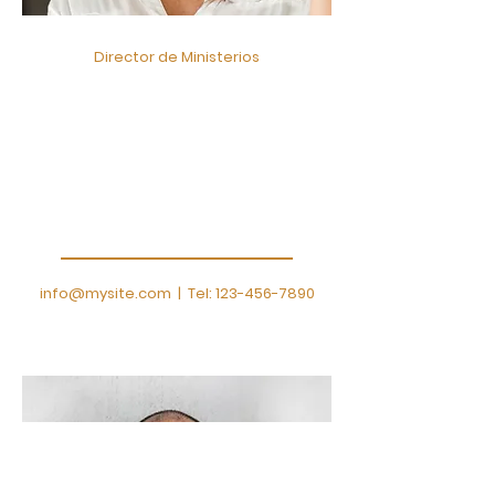
Director de Ministerios
Sofía Perez
Soy un párrafo. Haga clic aquí
para agregar
tu propio texto y edítame.
Deja que tus usuarios te
conozcan.
info@mysite.com
| Tel:
123-456-7890