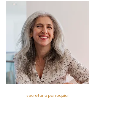
secretario parroquial
brezo davis
Soy un párrafo. Haga clic aquí
para agregar
tu propio texto y edítame.