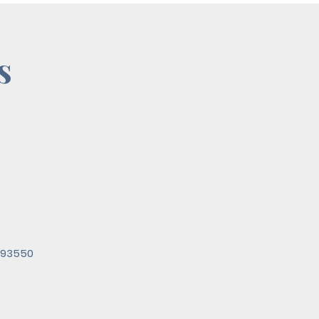
s
A 93550